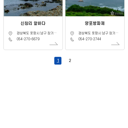
신창리 앞바다
양포방파제
주
주
경상북도 포항시 남구 장기면
경상북도 포항시 남구 장기면
소
소
동해안로 (장기면)
양포항길 (장기면)
연
연
054-270-6679
054-270-2744
락
락
처
처
1
2