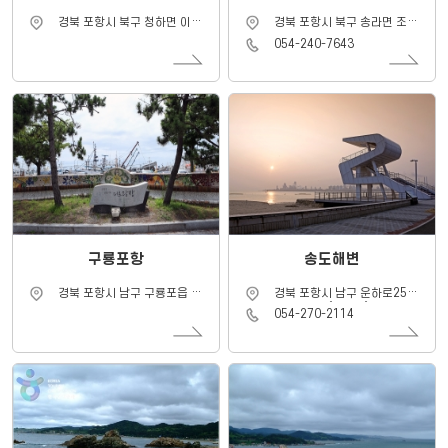
주
주
경북 포항시 북구 청하면 이가
경북 포항시 북구 송라면 조사
소
소
리 산 59-1
리 348-6
연
054-240-7643
락
처
구룡포항
송도해변
주
주
경북 포항시 남구 구룡포읍 호
경북 포항시 남구 운하로251
소
소
미로 222-1
번길 34-1 (송도동)
연
054-270-2114
락
처