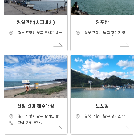
영일만항(서퍼비치)
양포항
주
주
경북 포항시 북구 흥해읍 영일
경북 포항시 남구 장기면 양포
소
소
만항로 16 (용한리)
항길 32-1 (양포리)
신창 간이 해수욕장
모포항
주
주
경북 포항시 남구 장기면 동해
경북 포항시 남구 장기면 모포
소
소
안로 3360-21 (신창리)
리 525-1
연
054-270-8282
락
처