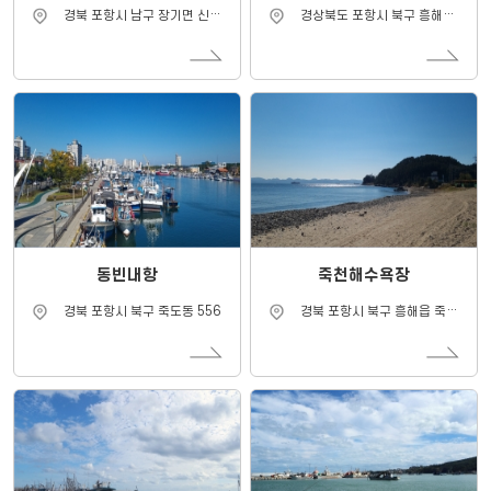
주
주
경북 포항시 남구 장기면 신창
경상북도 포항시 북구 흥해읍
소
소
리 140-2
오도리 325-1
동빈내항
죽천해수욕장
주
주
경북 포항시 북구 죽도동 556
경북 포항시 북구 흥해읍 죽천
소
소
리 201-1