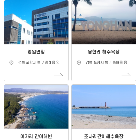
영일만항
용한리 해수욕장
주
주
경북 포항시 북구 흥해읍 영일
경북 포항시 북구 흥해읍 용한
소
소
만항로 151
리 7-18
이가리 간이해변
조사리간이해수욕장